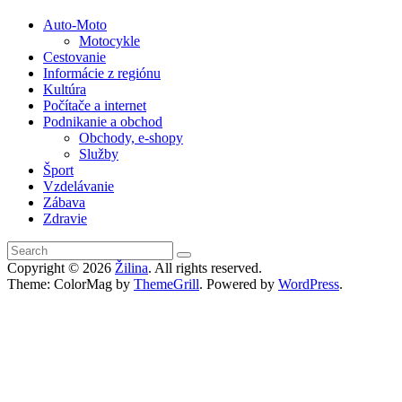
Auto-Moto
Motocykle
Cestovanie
Informácie z regiónu
Kultúra
Počítače a internet
Podnikanie a obchod
Obchody, e-shopy
Služby
Šport
Vzdelávanie
Zábava
Zdravie
Copyright © 2026
Žilina
. All rights reserved.
Theme: ColorMag by
ThemeGrill
. Powered by
WordPress
.