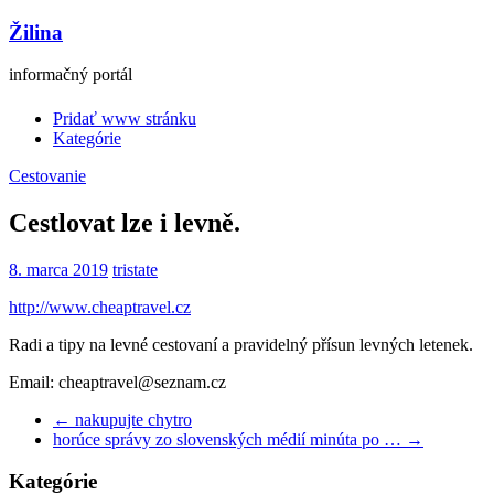
Žilina
informačný portál
Pridať www stránku
Kategórie
Cestovanie
Cestlovat lze i levně.
8. marca 2019
tristate
http://www.cheaptravel.cz
Radi a tipy na levné cestovaní a pravidelný přísun levných letenek.
Email: cheaptravel@seznam.cz
←
nakupujte chytro
horúce správy zo slovenských médií minúta po …
→
Kategórie