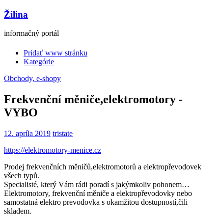
Žilina
informačný portál
Pridať www stránku
Kategórie
Obchody, e-shopy
Frekvenční měniče,elektromotory -
VYBO
12. apríla 2019
tristate
https://elektromotory-menice.cz
Prodej frekvenčních měničů,elektromotorů a elektropřevodovek
všech typů.
Specialisté, který Vám rádi poradí s jakýmkoliv pohonem…
Elektromotory, frekvenční měniče a elektropřevodovky nebo
samostatná elektro prevodovka s okamžitou dostupností,čili
skladem.