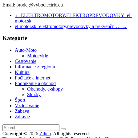
Email: prodej@vyboelectric.eu
←
ELEKTROMOTORY,ELEKTROPREVODOVKY -el-
motor.sk
el-motor.sk -elektromotory,prevodovky a frekvenčn …
→
Kategórie
Auto-Moto
Motocykle
Cestovanie
Informácie z regiónu
Kultúra
Počítače a internet
Podnikanie a obchod
Obchody, e-shopy
Služby
Šport
Vzdelávanie
Zábava
Zdravie
Copyright © 2026
Žilina
. All rights reserved.