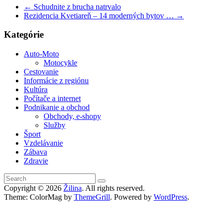
←
Schudnite z brucha natrvalo
Rezidencia Kvetiareň – 14 moderných bytov …
→
Kategórie
Auto-Moto
Motocykle
Cestovanie
Informácie z regiónu
Kultúra
Počítače a internet
Podnikanie a obchod
Obchody, e-shopy
Služby
Šport
Vzdelávanie
Zábava
Zdravie
Copyright © 2026
Žilina
. All rights reserved.
Theme: ColorMag by
ThemeGrill
. Powered by
WordPress
.