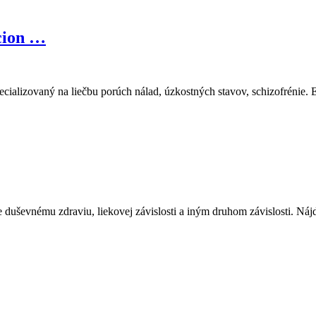
cion …
pecializovaný na liečbu porúch nálad, úzkostných stavov, schizofrénie.
 duševnému zdraviu, liekovej závislosti a iným druhom závislosti. Nájd