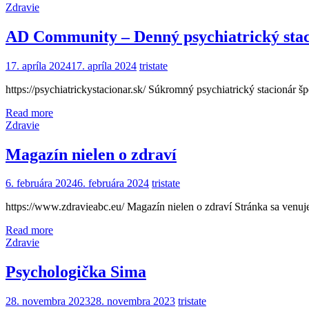
Zdravie
AD Community – Denný psychiatrický sta
17. apríla 2024
17. apríla 2024
tristate
https://psychiatrickystacionar.sk/ Súkromný psychiatrický stacionár š
Read more
Zdravie
Magazín nielen o zdraví
6. februára 2024
6. februára 2024
tristate
https://www.zdravieabc.eu/ Magazín nielen o zdraví Stránka sa venuje
Read more
Zdravie
Psychologička Sima
28. novembra 2023
28. novembra 2023
tristate