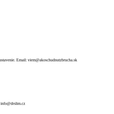
 nastavenie. Email: viem@akoschudnutzbrucha.sk
: info@drslim.cz