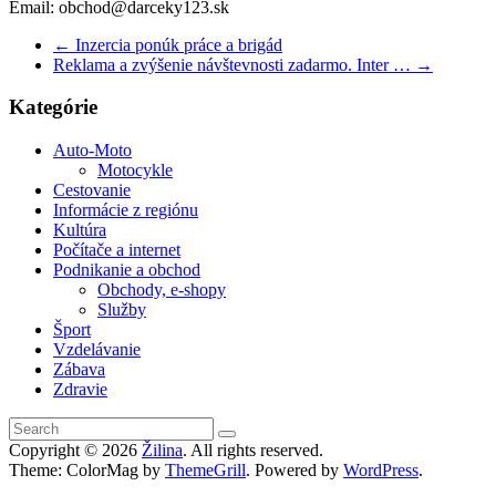
Email: obchod@darceky123.sk
←
Inzercia ponúk práce a brigád
Reklama a zvýšenie návštevnosti zadarmo. Inter …
→
Kategórie
Auto-Moto
Motocykle
Cestovanie
Informácie z regiónu
Kultúra
Počítače a internet
Podnikanie a obchod
Obchody, e-shopy
Služby
Šport
Vzdelávanie
Zábava
Zdravie
Copyright © 2026
Žilina
. All rights reserved.
Theme: ColorMag by
ThemeGrill
. Powered by
WordPress
.