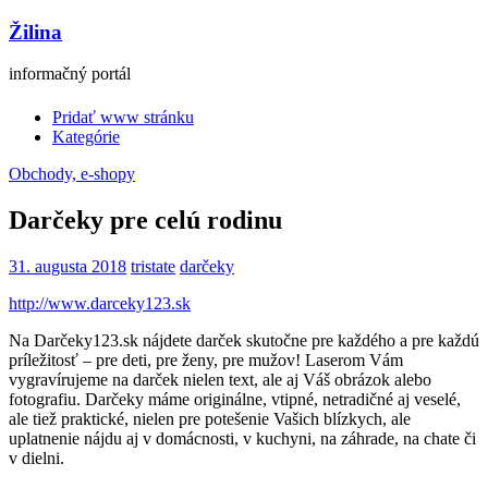
Žilina
informačný portál
Pridať www stránku
Kategórie
Obchody, e-shopy
Darčeky pre celú rodinu
31. augusta 2018
tristate
darčeky
http://www.darceky123.sk
Na Darčeky123.sk nájdete darček skutočne pre každého a pre každú
príležitosť – pre deti, pre ženy, pre mužov! Laserom Vám
vygravírujeme na darček nielen text, ale aj Váš obrázok alebo
fotografiu. Darčeky máme originálne, vtipné, netradičné aj veselé,
ale tiež praktické, nielen pre potešenie Vašich blízkych, ale
uplatnenie nájdu aj v domácnosti, v kuchyni, na záhrade, na chate či
v dielni.