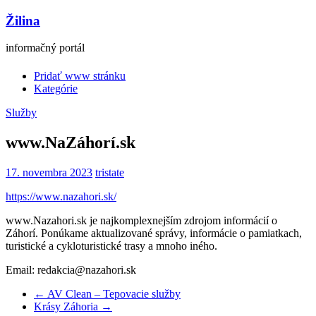
Žilina
informačný portál
Pridať www stránku
Kategórie
Služby
www.NaZáhorí.sk
17. novembra 2023
tristate
https://www.nazahori.sk/
www.Nazahori.sk je najkomplexnejším zdrojom informácií o
Záhorí. Ponúkame aktualizované správy, informácie o pamiatkach,
turistické a cykloturistické trasy a mnoho iného.
Email: redakcia@nazahori.sk
←
AV Clean – Tepovacie služby
Krásy Záhoria
→