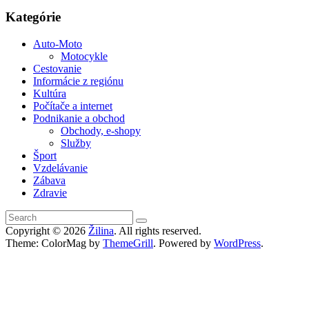
Kategórie
Auto-Moto
Motocykle
Cestovanie
Informácie z regiónu
Kultúra
Počítače a internet
Podnikanie a obchod
Obchody, e-shopy
Služby
Šport
Vzdelávanie
Zábava
Zdravie
Copyright © 2026
Žilina
. All rights reserved.
Theme: ColorMag by
ThemeGrill
. Powered by
WordPress
.