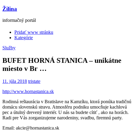
Žilina
informačný portál
Pridať www stránku
Kategórie
Služby
BUFET HORNÁ STANICA – unikátne
miesto v Br …
11. júla 2018
tristate
http://www.hornastanica.sk
Rodinná reštaurácia v Bratislave na Kamzíku, ktorá ponúka tradičnú
domácu slovenskú stravu. Atmosféru podniku umocňuje kachlová
pec a útulný drevený interiér. U nás sa budete cítiť , ako na horách.
Radi pre Vás zorganizujeme narodeniny, svadbu, firemnú party.
Email: akcie@hornastanica.sk