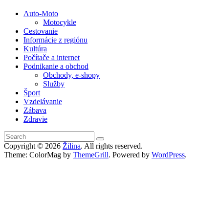
Auto-Moto
Motocykle
Cestovanie
Informácie z regiónu
Kultúra
Počítače a internet
Podnikanie a obchod
Obchody, e-shopy
Služby
Šport
Vzdelávanie
Zábava
Zdravie
Copyright © 2026
Žilina
. All rights reserved.
Theme: ColorMag by
ThemeGrill
. Powered by
WordPress
.