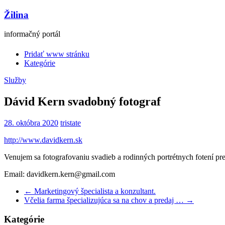
Žilina
informačný portál
Pridať www stránku
Kategórie
Služby
Dávid Kern svadobný fotograf
28. októbra 2020
tristate
http://www.davidkern.sk
Venujem sa fotografovaniu svadieb a rodinných portrétnych fotení 
Email: davidkern.kern@gmail.com
←
Marketingový špecialista a konzultant.
Včelia farma špecializujúca sa na chov a predaj …
→
Kategórie