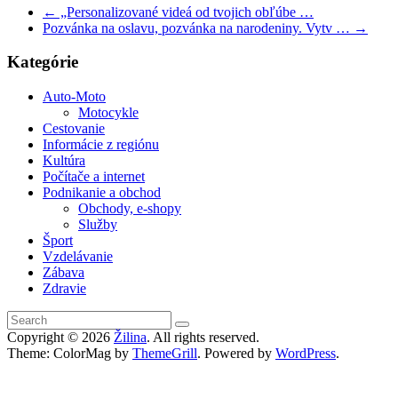
←
„Personalizované videá od tvojich obľúbe …
Pozvánka na oslavu, pozvánka na narodeniny. Vytv …
→
Kategórie
Auto-Moto
Motocykle
Cestovanie
Informácie z regiónu
Kultúra
Počítače a internet
Podnikanie a obchod
Obchody, e-shopy
Služby
Šport
Vzdelávanie
Zábava
Zdravie
Copyright © 2026
Žilina
. All rights reserved.
Theme: ColorMag by
ThemeGrill
. Powered by
WordPress
.