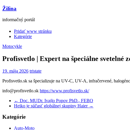
Žilina
informačný portál
Pridať www stránku
Kategórie
Motocykle
Profisvetlo | Expert na špeciálne svetelné
19. mája 2026
tristate
Profisvetlo.sk sa špecializuje na UV-C, UV-A, infračervené, halogéno
info@profisvetlo.sk
https://www.profisvetlo.sk/
←
Doc. MUDr. Ivajlo Popov PhD., FEBO
Heiko je súčasť globálnej skupiny Haier
→
Kategórie
Auto-Moto