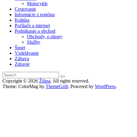
Motocykle
Cestovanie
Informácie z regiónu
Kultúra
Počítače a internet
Podnikanie a obchod
Obchody, e-shopy
Služby
Šport
Vzdelávanie
Zábava
Zdravie
Copyright © 2026
Žilina
. All rights reserved.
Theme: ColorMag by
ThemeGrill
. Powered by
WordPress
.