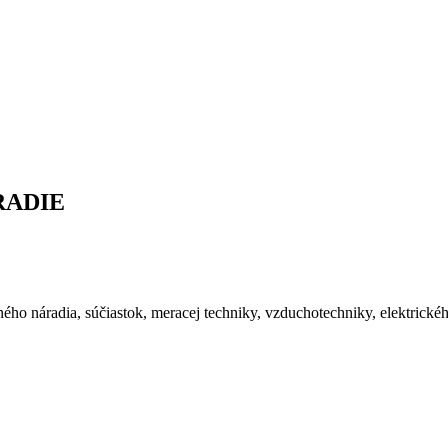
RADIE
ého náradia, súčiastok, meracej techniky, vzduchotechniky, elektrické