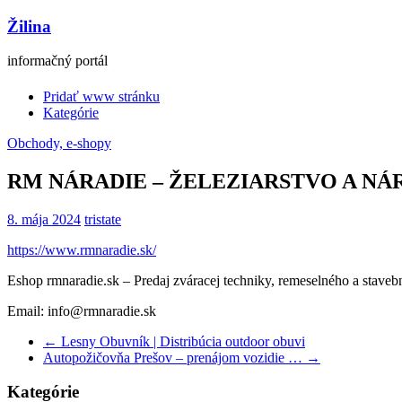
Žilina
informačný portál
Pridať www stránku
Kategórie
Obchody, e-shopy
RM NÁRADIE – ŽELEZIARSTVO A NÁ
8. mája 2024
tristate
https://www.rmnaradie.sk/
Eshop rmnaradie.sk – Predaj zváracej techniky, remeselného a stavebn
Email: info@rmnaradie.sk
←
Lesny Obuvník | Distribúcia outdoor obuvi
Autopožičovňa Prešov – prenájom vozidie …
→
Kategórie