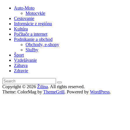
Auto-Moto
Motocykle
Cestovanie
Informácie z regiónu
Kultúra
Počítače a internet
Podnikanie a obchod
Obchody, e-shopy
Služby
Šport
Vzdelávanie
Zábava
Zdravie
Copyright © 2026
Žilina
. All rights reserved.
Theme: ColorMag by
ThemeGrill
. Powered by
WordPress
.