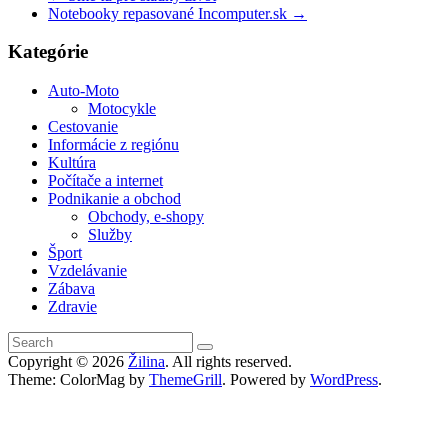
Notebooky repasované Incomputer.sk
→
Kategórie
Auto-Moto
Motocykle
Cestovanie
Informácie z regiónu
Kultúra
Počítače a internet
Podnikanie a obchod
Obchody, e-shopy
Služby
Šport
Vzdelávanie
Zábava
Zdravie
Copyright © 2026
Žilina
. All rights reserved.
Theme: ColorMag by
ThemeGrill
. Powered by
WordPress
.