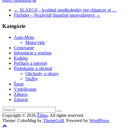
https://domshop.sk
←
SLAEGS – kvalitné spodkolegíny pre chlapcov aj …
FinSider – Nezávislé finančné spravodajstvo
→
Kategórie
Auto-Moto
Motocykle
Cestovanie
Informácie z regiónu
Kultúra
Počítače a internet
Podnikanie a obchod
Obchody, e-shopy
Služby
Šport
Vzdelávanie
Zábava
Zdravie
Copyright © 2026
Žilina
. All rights reserved.
Theme: ColorMag by
ThemeGrill
. Powered by
WordPress
.