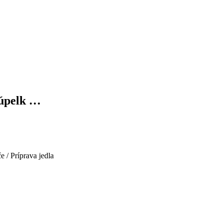
kúpelk …
 / Príprava jedla